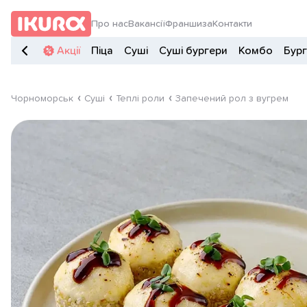
Про нас
Вакансії
Франшиза
Контакти
Акції
Піца
Суші
Суші бургери
Комбо
Бур
Чорноморськ
Суші
Теплі роли
Запечений рол з вугрем