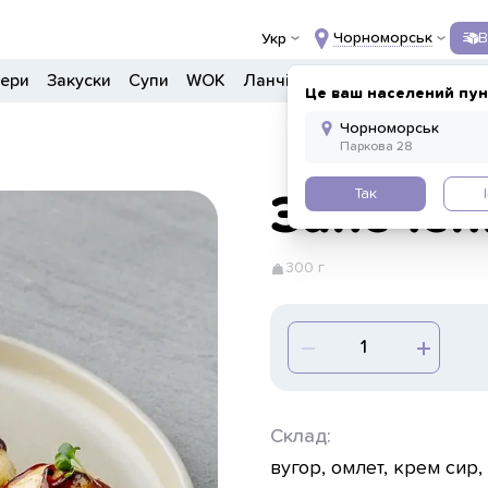
Чорноморськ
В
Укр
гери
Закуски
Супи
WOK
Ланчі
Салати
Боули
Дон
Це ваш населений пун
Так
Запечен
300 г
Склад:
вугор, омлет, крем сир, 