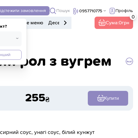
Пошук
ідстежити замовлення
Профіль
0957710775
ери
Дитяче меню
Десерти
Напої
Інше
Сума:
0
кт?
Інший
ий рол з вугрем
255
Купити
сирний соус, унагі соус, білий кунжут