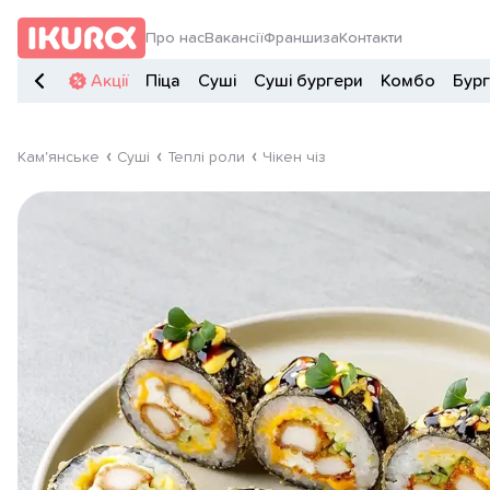
Про нас
Вакансії
Франшиза
Контакти
Акції
Піца
Суші
Суші бургери
Комбо
Бур
Кам'янське
Суші
Теплі роли
Чікен чіз