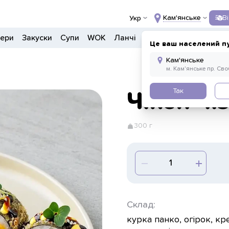
Кам'янське
В
Укр
гери
Закуски
Супи
WOK
Ланчі
Салати
Боули
Дон
Це ваш населений п
Так
Чікен чіз
300 г
Склад:
курка панко, огірок, кр