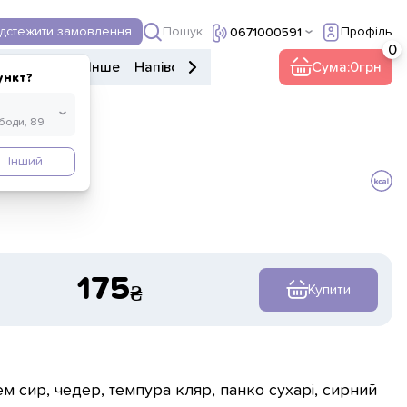
Пошук
ідстежити замовлення
Профіль
0671000591
ери
Напої
Інше
Напівфабрикати
Food market
Сума:
0
ункт?
Інший
175
Купити
ем сир, чедер, темпура кляр, панко сухарі, сирний