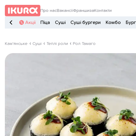
Про нас
Вакансії
Франшиза
Контакти
Акції
Піца
Суші
Суші бургери
Комбо
Бур
Кам'янське
Суші
Теплі роли
Рол Тамаго