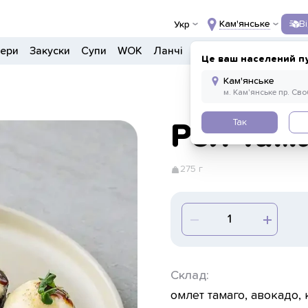
Кам'янське
В
Укр
гери
Закуски
Супи
WOK
Ланчі
Салати
Боули
Дон
Це ваш населений п
Так
Рол Там
275 г
Склад:
омлет тамаго, авокадо, 