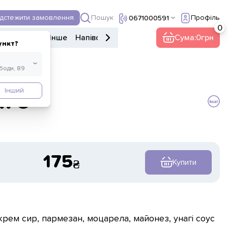
Пошук
ідстежити замовлення
Профіль
0671000591
ери
Напої
Інше
Напівфабрикати
Food market
Сума:
0
ункт?
Інший
аго
175
Купити
крем сир, пармезан, моцарела, майонез, унагі соус