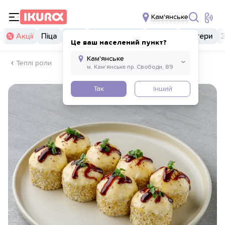
Кам'янське
Акції
Піца
Суші
Суші бургери
Комбо
Бургери
Це ваш населений пункт?
Теплі роли
Так
Інший