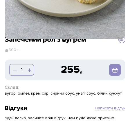
Запечений рол з вугрем
300 г
255
Склад:
вугор, омлет, крем сир, сирний соус, унагі соус, білий кунжут
Відгуки
Написати відгук
Будь ласка, залиште ваш відгук, нам буде дуже приємно.