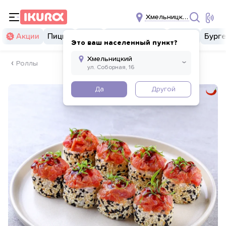
Хмельницкий
Акции
Пицца
Суши
Суши бургеры
Комбо
Бург
Это ваш населенный пункт?
Роллы
Да
Другой