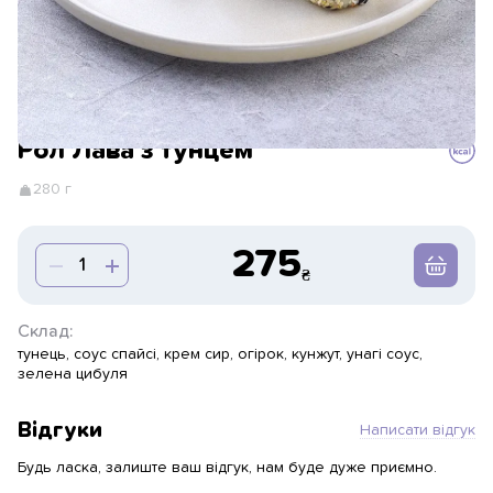
Рол Лава з тунцем
280 г
275
Склад:
тунець, соус спайсі, крем сир, огірок, кунжут, унагі соус,
зелена цибуля
Відгуки
Написати відгук
Будь ласка, залиште ваш відгук, нам буде дуже приємно.