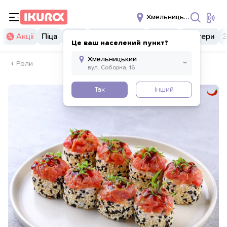
Хмельницький
Акції
Піца
Суші
Суші бургери
Комбо
Бургери
Це ваш населений пункт?
Роли
Так
Інший