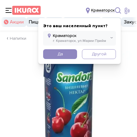
Краматорск
Акции
Пицца
Суши
Суши бургеры
Комбо
Закус
Это ваш населенный пункт?
Напитки
Да
Другой