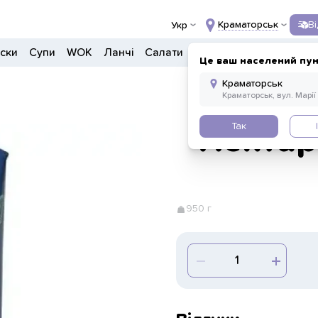
Краматорськ
В
Укр
ски
Супи
WOK
Ланчі
Салати
Боули
Донери
Напо
Це ваш населений пун
Так
Нектар 
950 г