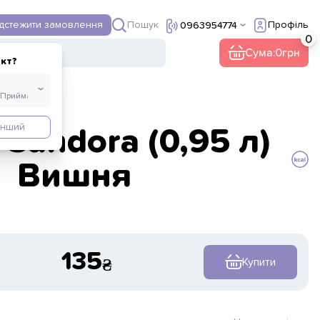
Пошук
ідстежити замовлення
Профіль
0963954774
ї
Інше
Сума:
0
кт?
Інший
Sandora (0,95 л)
Вишня
135
Купити