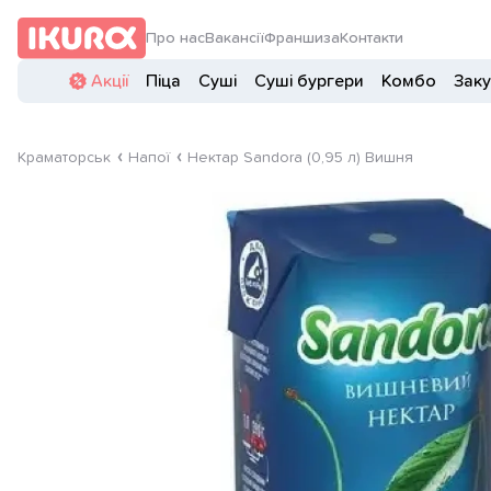
Про нас
Вакансії
Франшиза
Контакти
Акції
Піца
Суші
Суші бургери
Комбо
Заку
Краматорськ
Напої
Нектар Sandora (0,95 л) Вишня