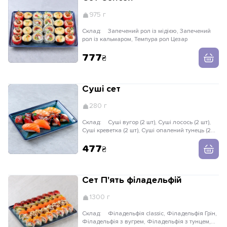
975 г
Склад:
Запечений рол із мідією, Запечений
рол із кальмаром, Темпура рол Цезар
777
Суші сет
280 г
Склад:
Суші вугор (2 шт), Суші лосось (2 шт),
Суші креветка (2 шт), Суші опалений тунець (2
шт)
477
Сет П'ять філадельфій
1300 г
Склад:
Філадельфія classic, Філадельфія Грін,
Філадельфія з вугрем, Філадельфія з тунцем,