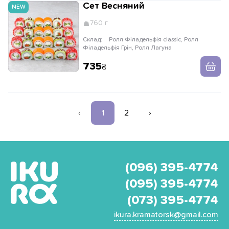
Сет Весняний
NEW
760 г
Склад:
Ролл Філадельфія classic, Ролл
Філадельфія Грін, Ролл Лагуна
735
‹
1
2
›
(096) 395-4774
(095) 395-4774
(073) 395-4774
ikura.kramatorsk@gmail.com