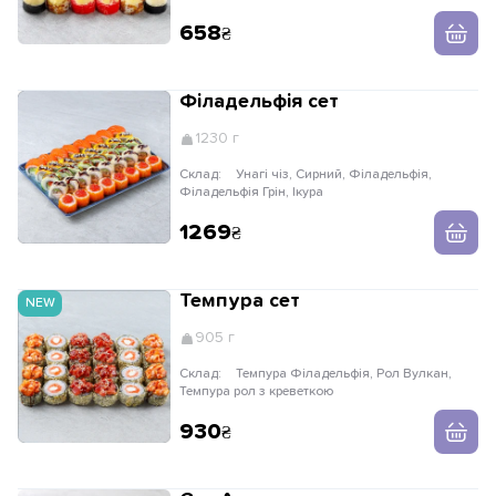
658
Філадельфія сет
1230 г
Склад:
Унагі чіз, Сирний, Філадельфія,
Філадельфія Грін, Ікура
1269
Темпура сет
NEW
905 г
Склад:
Темпура Філадельфія, Рол Вулкан,
Темпура рол з креветкою
930