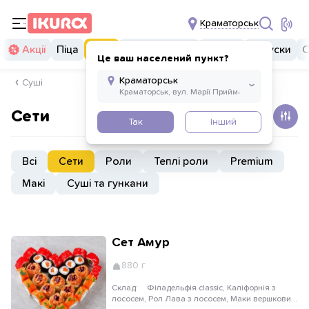
Краматорськ
Акції
Піца
Суші
Суші бургери
Комбо
Закуски
С
Це ваш населений пункт?
Суші
Сети
Так
Інший
Всі
Сети
Роли
Теплі роли
Premium
Макі
Суші та гункани
Сет Амур
880 г
Склад:
Філадельфія classic, Каліфорнія з
лососем, Рол Лава з лососем, Маки вершковий