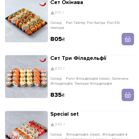
Сет Окінава
815 г
Склад:
Рол Тайгер, Рол Багіра, Рол Ебі
темпура
805
Сет Три Філадельфії
835 г
Склад:
Ролл Філадельфія classic, Запечена
Філадельфія, Темпура Філадельфія
835
Special set
945 г
Склад:
Філадельфія classic, Філадельфія в