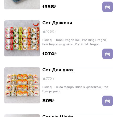
Філа з креветкою
1358
Сет Дракони
1060 г
Склад:
Tuna Dragon Roll, Рол King Dragon,
Рол Тигровий дракон, Рол Gold Dragon
1074
Сет Для двох
770 г
Склад:
Філа Mango, Філа з креветкою, Рол
Вугор-груша
805