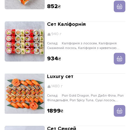
лосось
852
Сет Каліфорнія
940 г
Склад:
Каліфорнія з лососем, Каліфорнія
Смажений лосось, Каліфорнія з креветкою
темпура, Каліфорнія з тунцем та крабом
934
Luxury сет
1480 г
Склад:
Рол Gold Dragon, Рол Дабл Філа, Рол
Філадельфія, Рол Spicy Tuna, Суші лосось,
Лосось слабосолоний
1899
Сет Сенсей