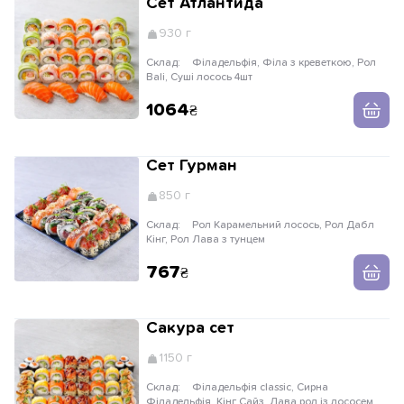
Сет Атлантида
930 г
Склад:
Філадельфія, Філа з креветкою, Рол
Bali, Суші лосось 4шт
1064
Сет Гурман
850 г
Склад:
Рол Карамельний лосось, Рол Дабл
Кінг, Рол Лава з тунцем
767
Сакура сет
1150 г
Склад:
Філадельфія classic, Сирна
Філадельфія, Кінг Сайз, Лава рол із лососем