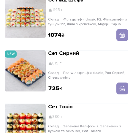
Сет від Шефа
1145 г
Склад:
Філадельфія classic 1/2, Філадельфія з
тунцем 1/2, Філа з креветкою, Мідорі, Сирна
Філадельфія, Макі вершковий лосось
1074
Сет Сирний
NEW
815 г
Склад:
Рол Філадельфія classic, Рол Сирний,
Cheesy shrimp
725
Сет Токіо
880 г
Склад:
Запечена Каліфорнія, Запечений з
куркою та беконом, Рол Тамаго