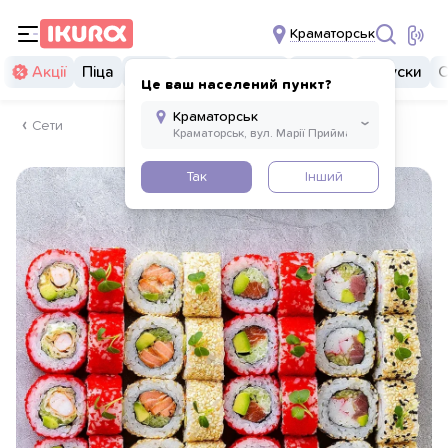
Краматорськ
Акції
Піца
Суші
Суші бургери
Комбо
Закуски
С
Це ваш населений пункт?
Сети
Так
Інший