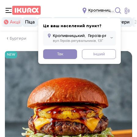
Кропивницьк
Акції
Піца
Суші
Суші бургери
Комбо
Бургери
Це ваш населений пункт?
Бургери
Так
Інший
NEW