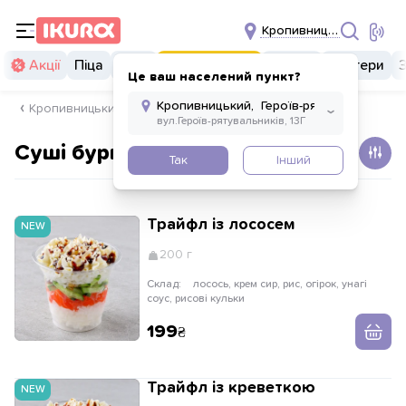
Кропивницьк
Акції
Піца
Суші
Суші бургери
Комбо
Бургери
Це ваш населений пункт?
Кропивницький, Героїв-рятувальників 13г
Суші бургери
Так
Інший
Трайфл із лососем
NEW
200 г
Склад:
лосось, крем сир, рис, огірок, унагі
соус, рисові кульки
199
Трайфл із креветкою
NEW