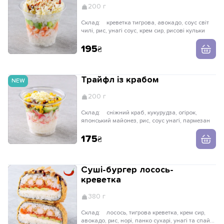
200 г
Склад:
креветка тигрова, авокадо, соус світ
чилі, рис, унагі соус, крем сир, рисові кульки
195
Трайфл із крабом
NEW
200 г
Склад:
сніжний краб, кукурудза, огірок,
японський майонез, рис, соус унагі, пармезан
175
Суші-бургер лосось-
креветка
380 г
Склад:
лосось, тигрова креветка, крем сир,
авокадо, рис, норі, панко сухарі, унагі та спайсі