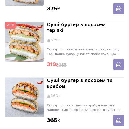
соус, мигдалеві пластівці
375
Суші-бургер з лососем
-10%
теріякі
375 г
Склад:
лосось теріякі, крем сир, огірок, рис,
норі, панко сухарі, унагі та спайс соус, ікра
масаго
319
355
Суші-бургер з лососем та
крабом
360 г
Склад:
лосось, сніжний краб, японський
майонез, сир чедер, цибуля кріспі, шпинат, соус
спайсі та унаги
365