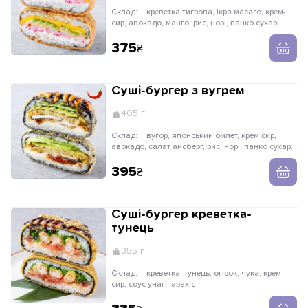
Склад:
креветка тигрова, ікра масаго, крем-
сир, авокадо, манго, рис, норі, панко сухарі,
унагі та спайсі соус, рисові кульки
375
Суші-бургер з вугрем
405 г
Склад:
вугор, японський омлет, крем сир,
авокадо, салат айсберг, рис, норі, панко сухарі,
унагі та спайсі соус, кунжут білий
395
Суші-бургер креветка-
тунець
355 г
Склад:
креветка, тунець, огірок, чука, крем
сир, соус унагі, арахіс