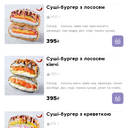
Суші-бургер з лососем
400 г
Склад:
лосось, крем-сир, ікра масаго,
авокадо, сир чедер, рис, норі, панко сухарі,
унагі та спайсі соус, рисові кульки
395
Суші-бургер з лососем
кімчі
385 г
Склад:
лосось кімчі, крем сир, авокадо, салат
айсберг, рис, норі, панко сухарі, унагі та спайсі
соус, цибуля криспі
395
Суші-бургер з креветкою
415 г