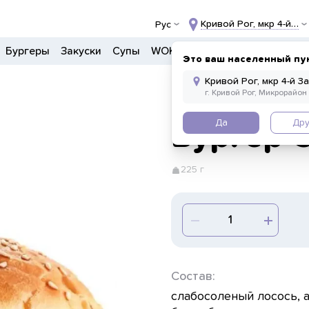
Кривой Рог, мкр 4-й За
Рус
Бургеры
Закуски
Супы
WOK
Ланчи
Салаты
Боул
Это ваш населенный пу
Да
Дру
Бургер 
225 г
Состав:
слабосоленый лосось, а