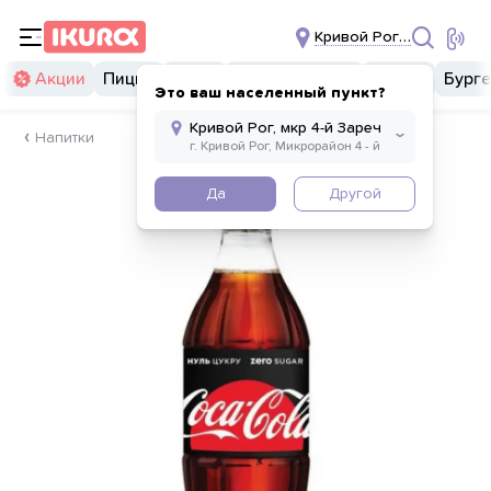
Кривой Рог, мкр 4-й За
Акции
Пицца
Суши
Суши бургеры
Комбо
Бург
Это ваш населенный пункт?
Напитки
Да
Другой