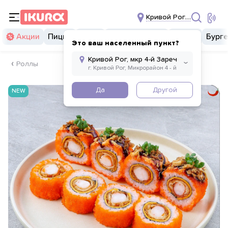
Кривой Рог, мкр 4-й За
Акции
Пицца
Суши
Суши бургеры
Комбо
Бург
Это ваш населенный пункт?
Роллы
Да
Другой
NEW