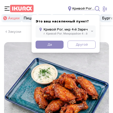
Кривой Рог, мкр 4-й За
Акции
Пицца
Суши
Суши бургеры
Комбо
Бург
Это ваш населенный пункт?
Закуски
Да
Другой