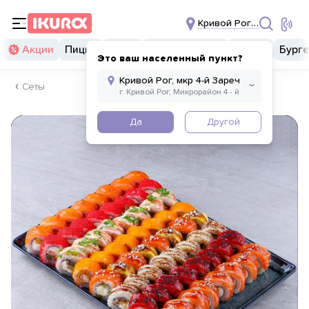
Кривой Рог, мкр 4-й За
Акции
Пицца
Суши
Суши бургеры
Комбо
Бург
Это ваш населенный пункт?
Сеты
Да
Другой