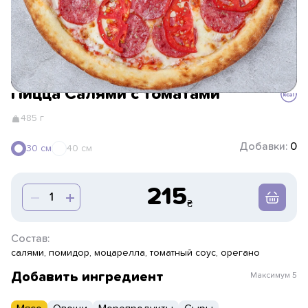
Пицца Салями с томатами
485 г
Добавки:
0
30 см
40 см
215
Состав:
салями, помидор, моцарелла, томатный соус, орегано
Добавить ингредиент
Максимум
5