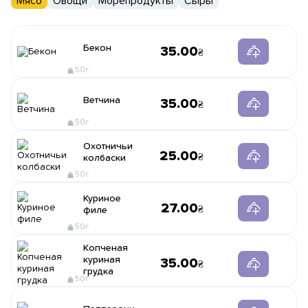
Мясо
Овощи
Морепродукты
Сыры
Бекон
35.00
50г
Ветчина
35.00
50г
Охотничьи
25.00
колбаски
50г
Куриное
27.00
филе
50г
Копченая
куриная
35.00
грудка
50г