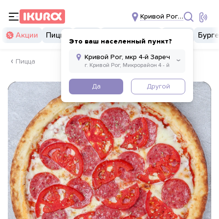
Кривой Рог, мкр 4-й За
Акции
Пицца
Суши
Суши бургеры
Комбо
Бург
Это ваш населенный пункт?
Пицца
Да
Другой