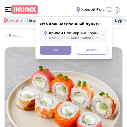
Кривой Рог, мкр 4-й За
Акции
Пицца
Суши
Суши бургеры
Комбо
Бург
Это ваш населенный пункт?
Роллы
Да
Другой