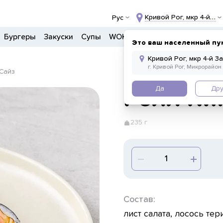
Кривой Рог, мкр 4-й За
Рус
Бургеры
Закуски
Супы
WOK
Ланчи
Салаты
Боул
Это ваш населенный пу
 Сайз
Да
Дру
Ролл Ки
235 г
Состав:
лист салата, лосось тер