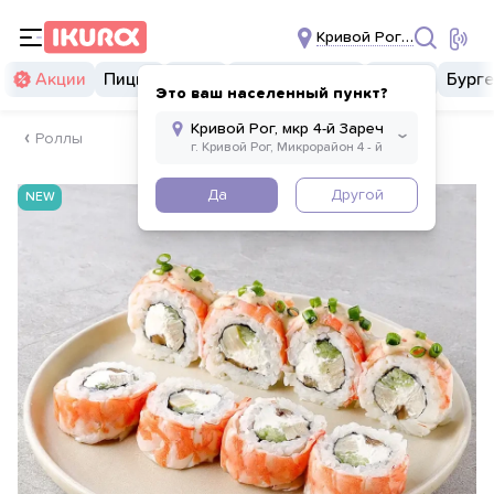
Кривой Рог, мкр 4-й За
Акции
Пицца
Суши
Суши бургеры
Комбо
Бург
Это ваш населенный пункт?
Роллы
Да
Другой
NEW