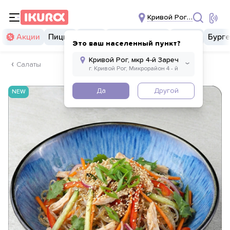
Кривой Рог, мкр 4-й За
Акции
Пицца
Суши
Суши бургеры
Комбо
Бург
Это ваш населенный пункт?
Салаты
Да
Другой
NEW