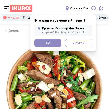
Кривой Рог, мкр 4-й За
Акции
Пицца
Суши
Суши бургеры
Комбо
Бург
Это ваш населенный пункт?
Салаты
Да
Другой