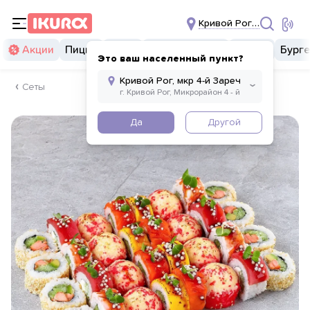
Кривой Рог, мкр 4-й За
Акции
Пицца
Суши
Суши бургеры
Комбо
Бург
Это ваш населенный пункт?
Сеты
Да
Другой