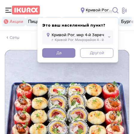
Кривой Рог, мкр 4-й За
Акции
Пицца
Суши
Суши бургеры
Комбо
Бург
Это ваш населенный пункт?
Сеты
Да
Другой