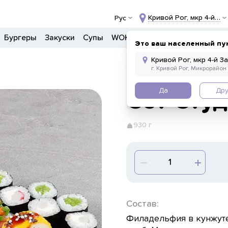
Кривой Рог, мкр 4-й За
Рус
Бургеры
Закуски
Супы
WOK
Ланчи
Салаты
Боул
Это ваш населенный пу
Да
Дру
Сет Сту
930 г
Состав:
Филадельфия в кунжуте