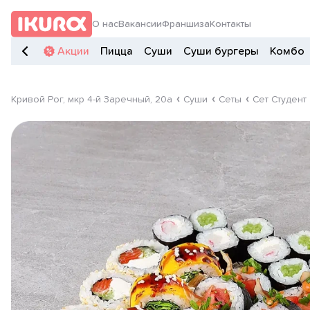
О нас
Вакансии
Франшиза
Контакты
Акции
Пицца
Суши
Суши бургеры
Комбо
Кривой Рог, мкр 4-й Заречный, 20а
Суши
Сеты
Сет Студент