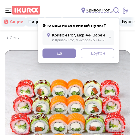
Кривой Рог, мкр 4-й За
Акции
Пицца
Суши
Суши бургеры
Комбо
Бург
Это ваш населенный пункт?
Сеты
Да
Другой