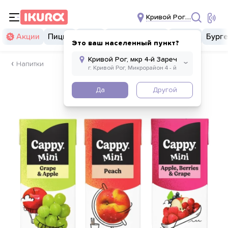
Кривой Рог, мкр 4-й За
Акции
Пицца
Суши
Суши бургеры
Комбо
Бург
Это ваш населенный пункт?
Напитки
Да
Другой