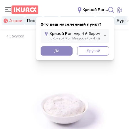
Кривой Рог, мкр 4-й За
Акции
Пицца
Суши
Суши бургеры
Комбо
Бург
Это ваш населенный пункт?
Закуски
Да
Другой