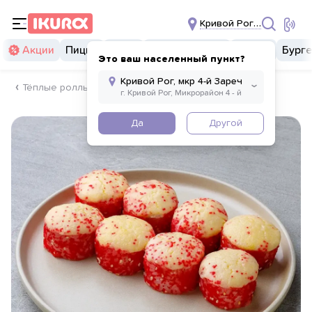
Кривой Рог, мкр 4-й За
Акции
Пицца
Суши
Суши бургеры
Комбо
Бург
Это ваш населенный пункт?
Тёплые роллы
Да
Другой