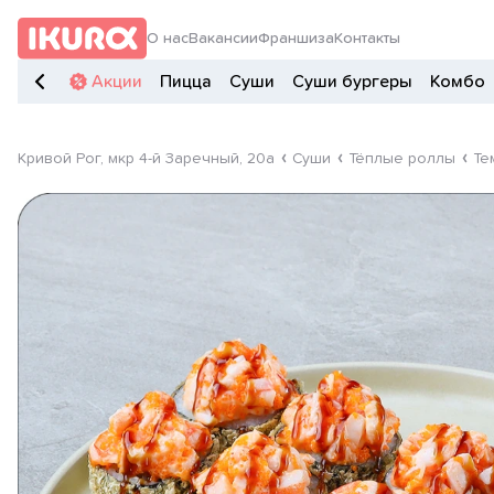
О нас
Вакансии
Франшиза
Контакты
Акции
Пицца
Суши
Суши бургеры
Комбо
Кривой Рог, мкр 4-й Заречный, 20а
Суши
Тёплые роллы
Те