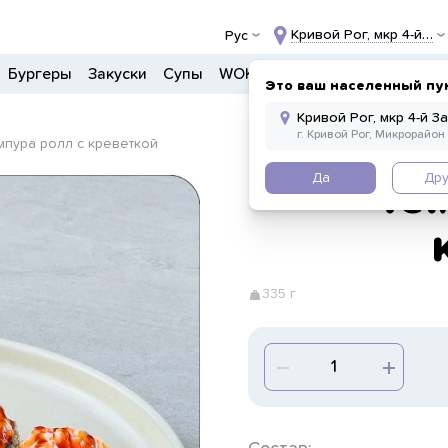
Кривой Рог, мкр 4-й За
Рус
Бургеры
Закуски
Супы
WOK
Ланчи
Салаты
Боул
Это ваш населенный пу
мпура ролл с креветкой
Да
Дру
Те
335 г