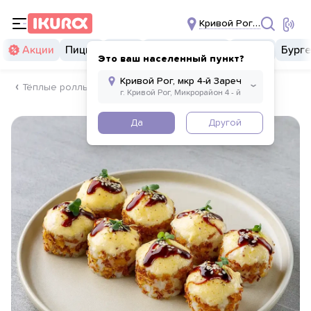
Кривой Рог, мкр 4-й За
Акции
Пицца
Суши
Суши бургеры
Комбо
Бург
Это ваш населенный пункт?
Тёплые роллы
Да
Другой