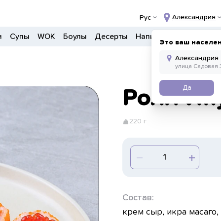
Александрия
Рус
и
Супы
WOK
Боулы
Десерты
Напитки
Прочее
Это ваш населе
Да
Ролл Ик
220 г
Состав:
крем сыр, икра масаго,