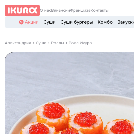
О нас
Вакансии
Франшиза
Контакты
Акции
Суши
Суши бургеры
Комбо
Закуск
Александрия
Суши
Роллы
Ролл Икура