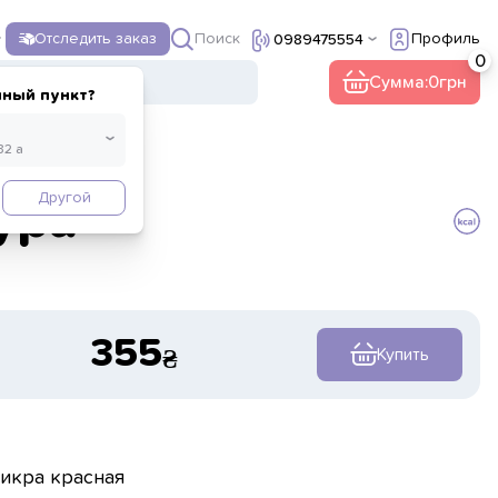
Поиск
Отследить заказ
Профиль
0989475554
Сумма:
0
нный пункт?
Другой
ура
355
Купить
 икра красная