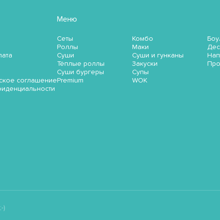
Меню
Сеты
Комбо
Боу
Роллы
Маки
Дес
лата
Суши
Суши и гунканы
Нап
Тёплые роллы
Закуски
Пр
Суши бургеры
Супы
ское соглашение
Premium
WOK
фиденциальности
-)