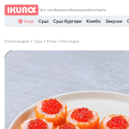
Про нас
Вакансії
Франшиза
Контакти
Акції
Суші
Суші бургери
Комбо
Закуски
Олександрія
Суші
Роли
Рол Ікура