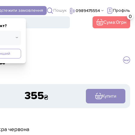
Пошук
ідстежити замовлення
Профіль
0989475554
Сума:
0
кт?
Інший
а
355
Купити
ікра червона