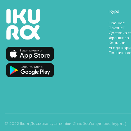
Ікура
Про нас
Вакансії
Доставка т
Франшиза
Контакти
Угода кори
Політика к
© 2022 Ikura Доставка суші та піци. З любов'ю для вас, Ікура ;-)