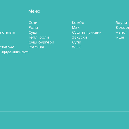
Меню
Сети
Комбо
Боули
Роли
Макі
Десер
а оплата
Суші
Суші та гункани
Напої
Теплі роли
Закуски
Інше
Суші бургери
Супи
стувача
Premium
WOK
онфіденційності