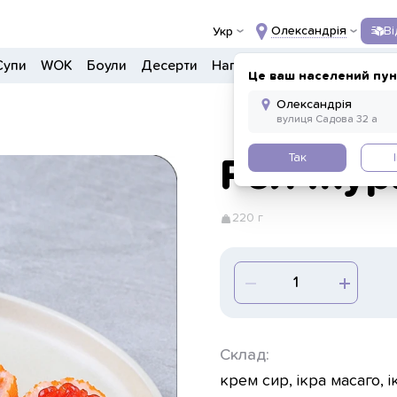
Олександрія
В
Укр
Супи
WOK
Боули
Десерти
Напої
Інше
Це ваш населений пун
Так
Рол Ікур
220 г
Склад:
крем сир, ікра масаго, 