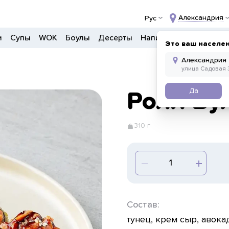
Александрия
Рус
и
Супы
WOK
Боулы
Десерты
Напитки
Прочее
Это ваш населе
Да
Ролл Ву
310 г
Состав:
тунец, крем сыр, авокад