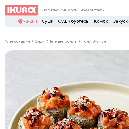
О нас
Вакансии
Франшиза
Контакты
Акции
Суши
Суши бургеры
Комбо
Закуск
Александрия
Суши
Тёплые роллы
Ролл Вулкан