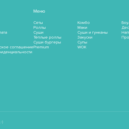
Меню
Сеты
Комбо
Боу
Роллы
Маки
Дес
лата
Суши
Суши и гунканы
Нап
Тёплые роллы
Закуски
Пр
Суши бургеры
Супы
ское соглашение
Premium
WOK
фиденциальности
-)