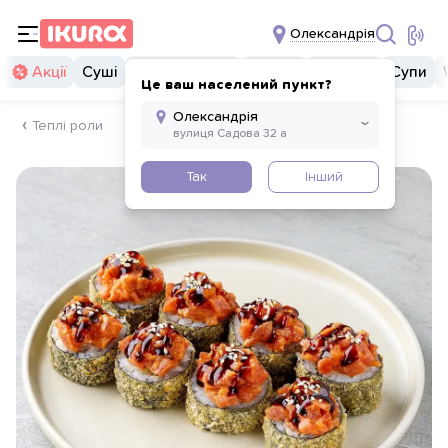
Олександрія
Акції
Суші
Суші бургери
Комбо
Закуски
Супи
Це ваш населений пункт?
Теплі роли
Так
Інший