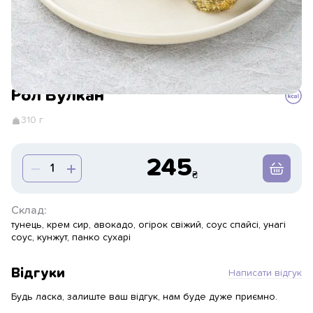
Рол Вулкан
310 г
245
Склад:
тунець, крем сир, авокадо, огірок свіжий, соус спайсі, унагі
соус, кунжут, панко сухарі
Відгуки
Написати відгук
Будь ласка, залиште ваш відгук, нам буде дуже приємно.