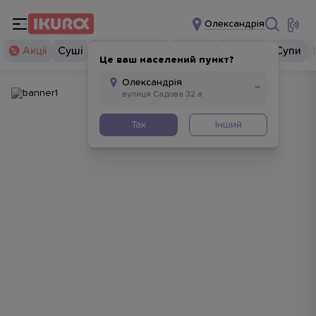
Олександрія
Акції
Суші
Суші бургери
Комбо
Закуски
Супи
Це ваш населений пункт?
Так
Інший