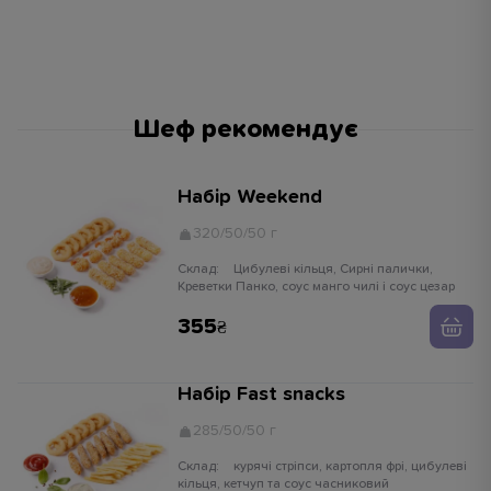
Шеф рекомендує
Набір Weekend
320/50/50 г
Склад:
Цибулеві кільця, Сирні палички,
Креветки Панко, соус манго чилі і соус цезар
355
Набір Fast snacks
285/50/50 г
Склад:
курячі стріпси, картопля фрі, цибулеві
кільця, кетчуп та соус часниковий