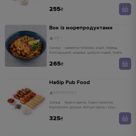
255
Вок із морепродуктами
310 г
Склад:
креветка тигрова, мідія, перець
болгарський, морква, цибуля порей, боби
едамаме, паростки сої, імбир, часник,
устричний соус, кунжут білий, рисова локшина
265
Набір Pub Food
500/50/50 г
Склад:
Курячі крила, Сирні палички,
Картопляні дольки, Кетчуп гриль і соус
часниковий
325