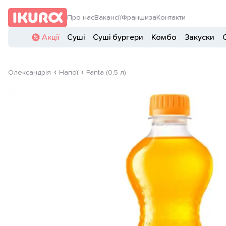
Про нас
Вакансії
Франшиза
Контакти
Акції
Суші
Суші бургери
Комбо
Закуски
Олександрія
Напої
Fanta (0,5 л)