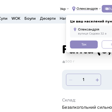
Олександрія
В
Укр
Супи
WOK
Боули
Десерти
Напої
Інше
Це ваш населений пун
Так
Fanta (0,
500 г
Склад:
Безалкогольний сильно