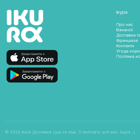
Ікура
Про нас
Вакансії
Доставка т
Франшиза
Контакти
Угода кори
Політика к
© 2022 Ikura Доставка суші та піци. З любов'ю для вас, Ікура ;-)