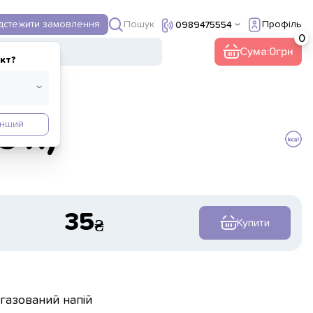
Пошук
ідстежити замовлення
Профіль
0989475554
Сума:
0
кт?
Інший
5 л)
35
Купити
газований напій