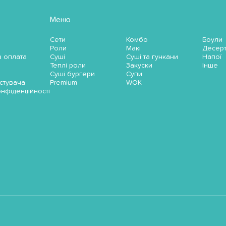
Меню
Сети
Комбо
Боули
Роли
Макі
Десер
а оплата
Суші
Суші та гункани
Напої
Теплі роли
Закуски
Інше
Суші бургери
Супи
стувача
Premium
WOK
онфіденційності