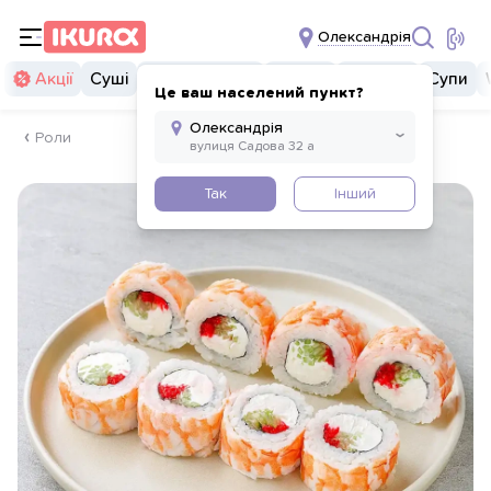
Олександрія
Акції
Суші
Суші бургери
Комбо
Закуски
Супи
Це ваш населений пункт?
Роли
Так
Інший