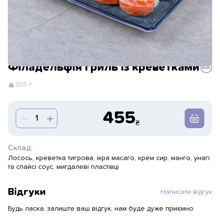
Філадельфія гриль із креветками
365 г
455
Склад:
Лосось, креветка тигрова, ікра масаго, крем сир, манго, унагі
та спайсі соус, мигдалеві пластівці
Відгуки
Написати відгук
Будь ласка, залиште ваш відгук, нам буде дуже приємно.