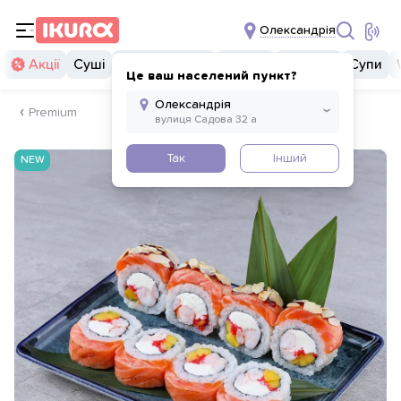
Олександрія
Акції
Суші
Суші бургери
Комбо
Закуски
Супи
Це ваш населений пункт?
Premium
Так
Інший
NEW