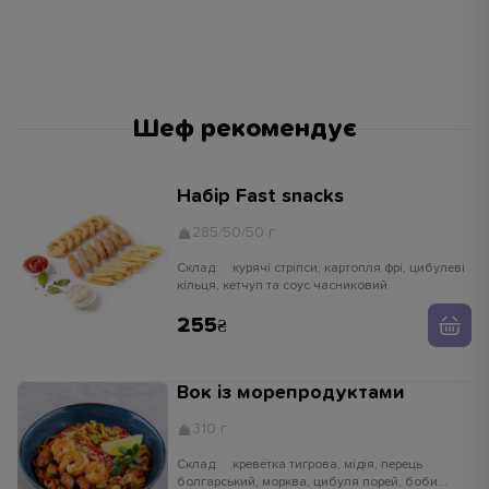
Шеф рекомендує
Набір Fast snacks
285/50/50 г
Склад:
курячі стріпси, картопля фрі, цибулеві
кільця, кетчуп та соус часниковий
255
Вок із морепродуктами
310 г
Склад:
креветка тигрова, мідія, перець
болгарський, морква, цибуля порей, боби