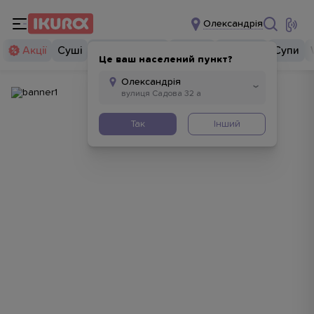
Олександрія
Акції
Суші
Суші бургери
Комбо
Закуски
Супи
Це ваш населений пункт?
Так
Інший