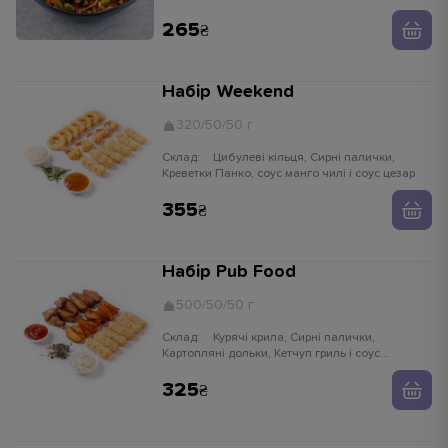
едамаме, паростки сої, імбир, часник,
устричний соус, кунжут білий, рисова локшина
265
Набір Weekend
320/50/50 г
Склад:
Цибулеві кільця, Сирні палички,
Креветки Панко, соус манго чилі і соус цезар
355
Набір Pub Food
500/50/50 г
Склад:
Курячі крила, Сирні палички,
Картопляні дольки, Кетчуп гриль і соус
часниковий
325