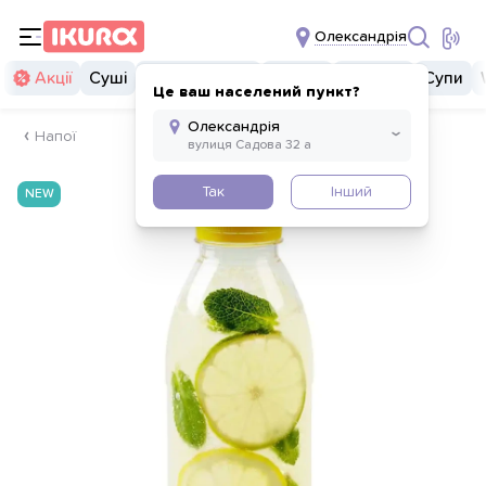
Олександрія
Акції
Суші
Суші бургери
Комбо
Закуски
Супи
Це ваш населений пункт?
Напої
Так
Інший
NEW