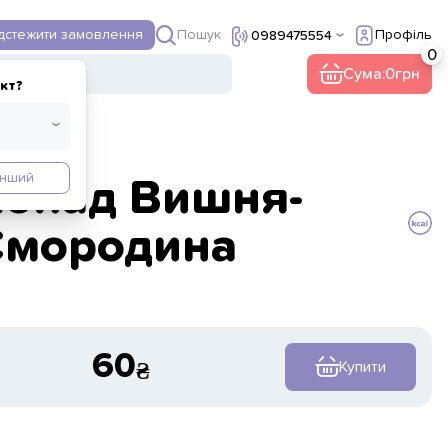
Пошук
ідстежити замовлення
Профіль
0989475554
Сума:
0
кт?
Інший
онад Вишня-
Смородина
60
Купити