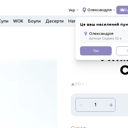
Олександрія
В
Укр
Супи
WOK
Боули
Десерти
Напої
Інше
Це ваш населений пун
Так
Лим
510 г