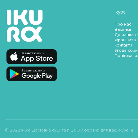
Ікура
Про нас
Вакансії
Доставка т
Франшиза
Контакти
Угода кори
Політика к
© 2022 Ikura Доставка суші та піци. З любов'ю для вас, Ікура ;-)