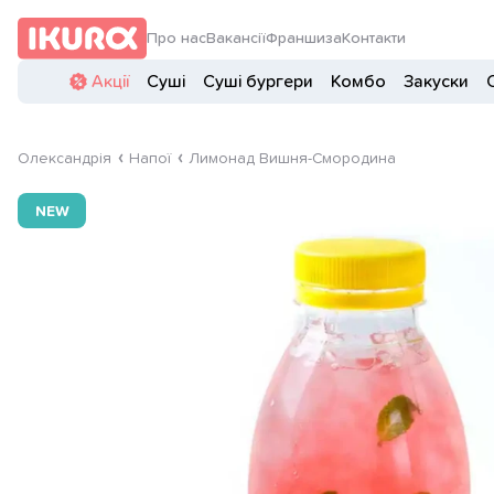
Про нас
Вакансії
Франшиза
Контакти
Акції
Суші
Суші бургери
Комбо
Закуски
Олександрія
Напої
Лимонад Вишня-Смородина
NEW