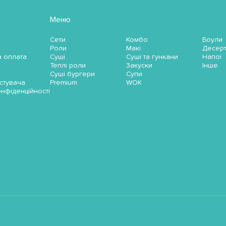
Меню
Сети
Комбо
Боули
Роли
Макі
Десер
а оплата
Суші
Суші та гункани
Напої
Теплі роли
Закуски
Інше
Суші бургери
Супи
стувача
Premium
WOK
онфіденційності