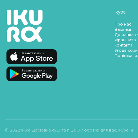
Ікура
Про нас
Вакансії
Доставка т
Франшиза
Контакти
Угода кори
Політика к
© 2022 Ikura Доставка суші та піци. З любов'ю для вас, Ікура ;-)