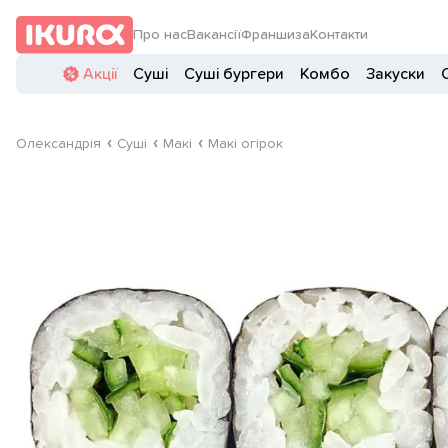
Про нас
Вакансії
Франшиза
Контакти
Акції
Суші
Суші бургери
Комбо
Закуски
Олександрія
Суші
Макі
Макі огірок