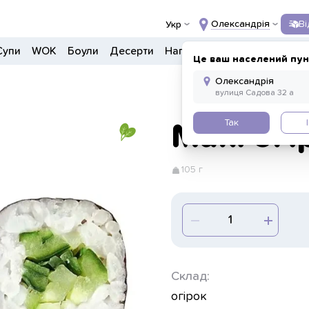
Олександрія
В
Укр
Супи
WOK
Боули
Десерти
Напої
Інше
Це ваш населений пун
Так
Макі огі
105 г
Склад:
огірок