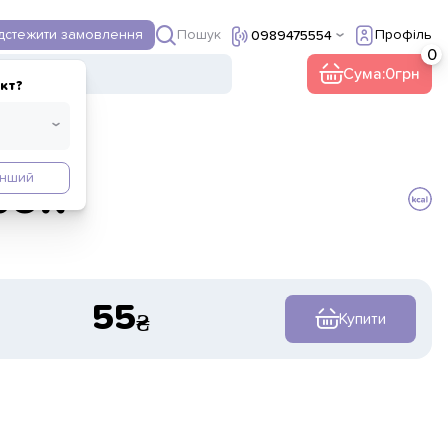
Пошук
ідстежити замовлення
Профіль
0989475554
Сума:
0
кт?
Інший
рок
55
Купити