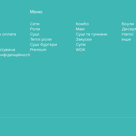
Меню
Сети
Комбо
Боули
Роли
Макі
Десер
а оплата
Суші
Суші та гункани
Напої
Теплі роли
Закуски
Інше
Суші бургери
Супи
стувача
Premium
WOK
онфіденційності