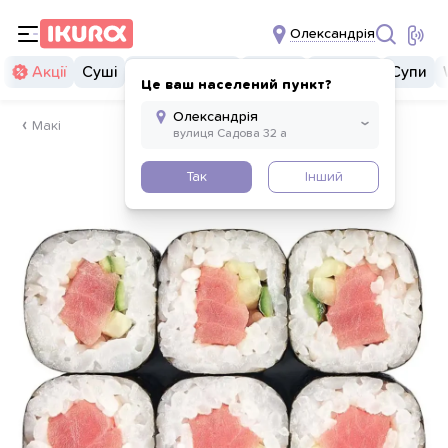
Олександрія
Акції
Суші
Суші бургери
Комбо
Закуски
Супи
Це ваш населений пункт?
Макі
Так
Інший