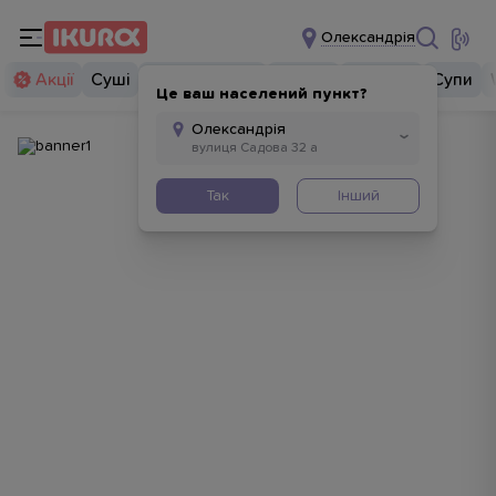
Олександрія
Акції
Суші
Суші бургери
Комбо
Закуски
Супи
Це ваш населений пункт?
Так
Інший