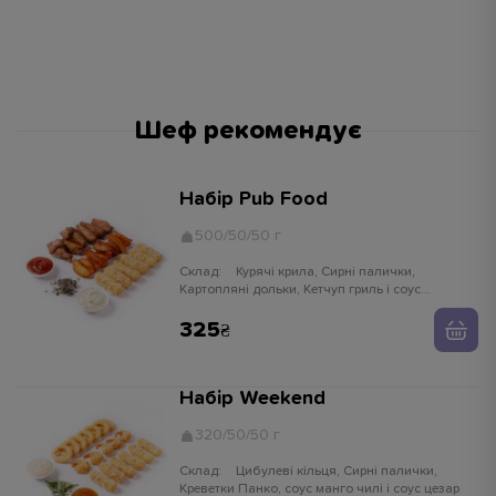
Шеф рекомендує
Набір Pub Food
500/50/50 г
Склад:
Курячі крила, Сирні палички,
Картопляні дольки, Кетчуп гриль і соус
часниковий
325
Набір Weekend
320/50/50 г
Склад:
Цибулеві кільця, Сирні палички,
Креветки Панко, соус манго чилі і соус цезар