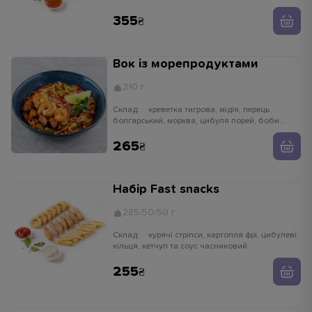
355
Вок із морепродуктами
310 г
Склад:
креветка тигрова, мідія, перець
болгарський, морква, цибуля порей, боби
едамаме, паростки сої, імбир, часник,
устричний соус, кунжут білий, рисова локшина
265
Набір Fast snacks
285/50/50 г
Склад:
курячі стріпси, картопля фрі, цибулеві
кільця, кетчуп та соус часниковий
255