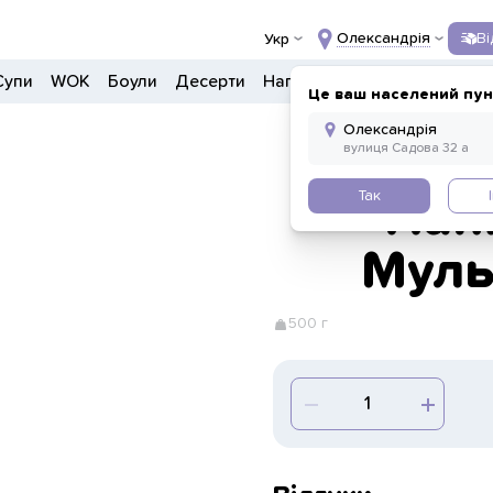
Олександрія
В
Укр
Супи
WOK
Боули
Десерти
Напої
Інше
Це ваш населений пун
Так
Нап
Муль
500 г