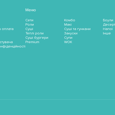
Меню
Сети
Комбо
Боули
Роли
Макі
Десер
а оплата
Суші
Суші та гункани
Напої
Теплі роли
Закуски
Інше
Суші бургери
Супи
стувача
Premium
WOK
онфіденційності