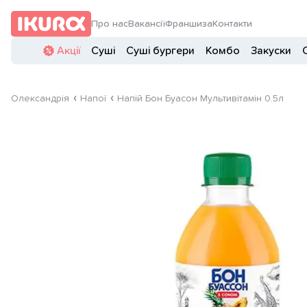
Про нас
Вакансії
Франшиза
Контакти
Акції
Суші
Суші бургери
Комбо
Закуски
Олександрія
Напої
Напій Бон Буасон Мультивітамін 0.5л