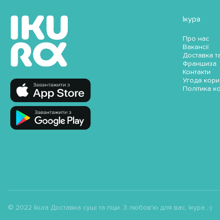
Ікура
Про нас
Вакансії
Доставка т
Франшиза
Контакти
Угода кори
Політика к
© 2022 Ikura Доставка суші та піци. З любов'ю для вас, Ікура ;-)