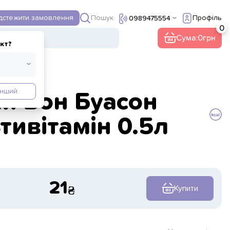
Пошук
ідстежити замовлення
Профіль
0989475554
Сума:
0
кт?
Інший
ій Бон Буасон
тивітамін 0.5л
21
Купити