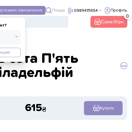
Пошук
ідстежити замовлення
Профіль
0989475554
Сума:
0
кт?
Інший
в сета П'ять
іладельфій
615
Купити