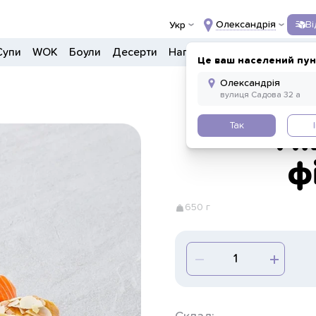
Олександрія
В
Укр
Супи
WOK
Боули
Десерти
Напої
Інше
Це ваш населений пун
Так
Пі
ф
650 г