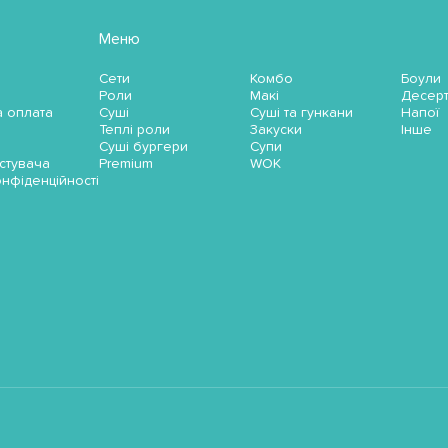
Меню
Сети
Комбо
Боули
Роли
Макі
Десер
а оплата
Суші
Суші та гункани
Напої
Теплі роли
Закуски
Інше
Суші бургери
Супи
стувача
Premium
WOK
онфіденційності