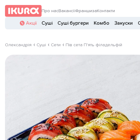
Про нас
Вакансії
Франшиза
Контакти
Акції
Суші
Суші бургери
Комбо
Закуски
Олександрія
Суші
Сети
Пів сета П'ять філадельфій