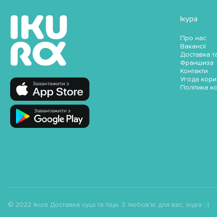
Ікура
Про нас
Вакансії
Доставка т
Франшиза
Контакти
Угода кори
Політика к
© 2022 Ikura Доставка суші та піци. З любов'ю для вас, Ікура ;-)