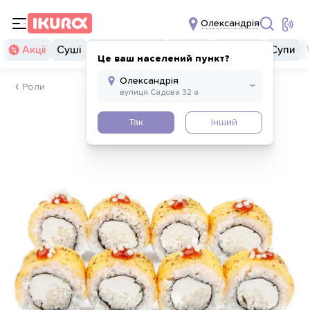
Олександрія
Акції
Суші
Суші бургери
Комбо
Закуски
Супи
Це ваш населений пункт?
Роли
Так
Інший