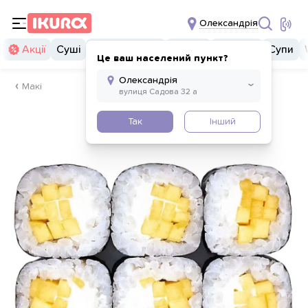
Олександрія
Акції
Суші
Суші бургери
Комбо
Закуски
Супи
Це ваш населений пункт?
Макі
Так
Інший